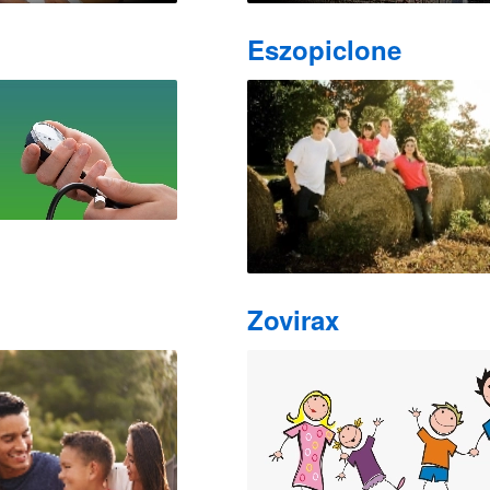
Eszopiclone
Zovirax