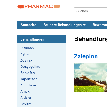
Startseite
Beliebte Behandlungen
Bewertu
Behandlun
Behandlungen
Diflucan
Zyban
Zaleplon
Zovirax
Doxycycline
Baclofen
Tapentadol
Accutane
Amoxil
Aldara
Levitra