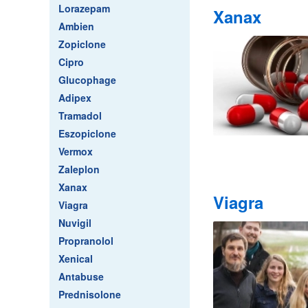
Lorazepam
Xanax
Ambien
Zopiclone
Cipro
Glucophage
Adipex
Tramadol
Eszopiclone
Vermox
Zaleplon
Xanax
Viagra
Viagra
Nuvigil
Propranolol
Xenical
Antabuse
Prednisolone