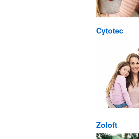
Cytotec
Zoloft