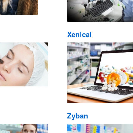
Xenical
Zyban